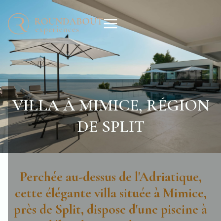
VILLA À MIMICE, RÉGION
DE SPLIT
Perchée au-dessus de l'Adriatique,
cette élégante villa située à Mimice,
près de Split, dispose d'une piscine à