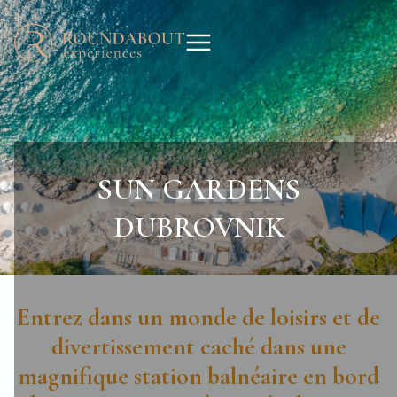
SUN GARDENS
DUBROVNIK
Entrez dans un monde de loisirs et de
divertissement caché dans une
magnifique station balnéaire en bord