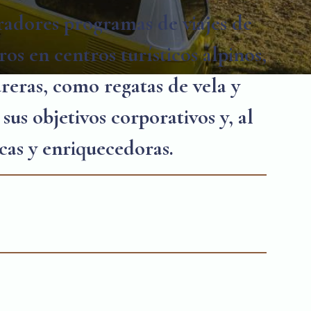
radores programas de viajes de
ros en centros turísticos alpinos,
ureras, como regatas de vela y
us objetivos corporativos y, al
cas y enriquecedoras.