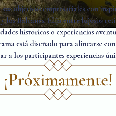
sus objetivos empresariales con inspi
y los Balcanes. Elija entre lujosos reti
dades históricas o experiencias avent
rama está diseñado para alinearse con s
r a los participantes experiencias úni
¡Próximamente!