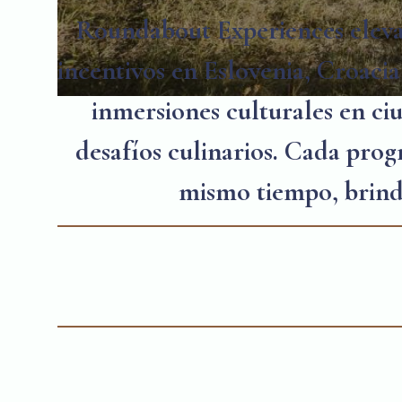
Roundabout Experiences eleva 
incentivos en Eslovenia, Croacia 
inmersiones culturales en ciu
desafíos culinarios. Cada prog
mismo tiempo, brinda