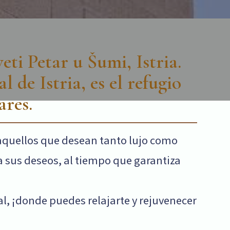
eti Petar u Šumi, Istria.
 de Istria, es el refugio
ares.
 aquellos que desean tanto lujo como
 sus deseos, al tiempo que garantiza
l, ¡donde puedes relajarte y rejuvenecer