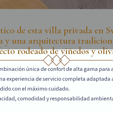
tico de esta villa privada en Sv
y una arquitectura tradicional
ecto rodeado de viñedos y oliv
combinación única de confort de alta gama para
na experiencia de servicio completa adaptada a
ndido con el máximo cuidado.
ivacidad, comodidad y responsabilidad ambienta