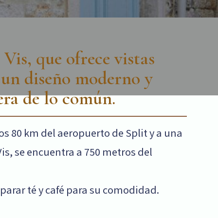
 Vis, que ofrece vistas
y un diseño moderno y
era de lo común.
s 80 km del aeropuerto de Split y a una
is, se encuentra a 750 metros del
eparar té y café para su comodidad.