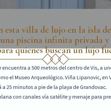
 esta villa de lujo en la isla de
una piscina infinita privada 
 para quienes buscan un lujo fu
encuentra a 500 metros del centro de Vis, a uno
omo el Museo Arqueológico. Viña Lipanovic, en V
 a 25 minutos a pie de la playa de Grandovac.
lana con canales vía satélite y menaje para pr